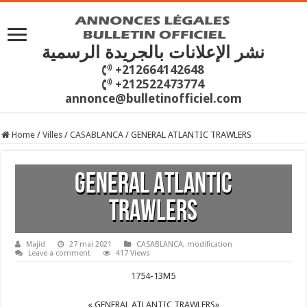
نشر الإعلانات بالجريدة الرسمية
+212664142648
+212522473774
annonce@bulletinofficiel.com
Home
/
Villes
/
CASABLANCA
/
GENERAL ATLANTIC TRAWLERS
GENERAL ATLANTIC
TRAWLERS
Majid
27 mai 2021
CASABLANCA
,
modification
Leave a comment
417 Views
1754-13M5
« GENERAL ATLANTIC TRAWLERS»