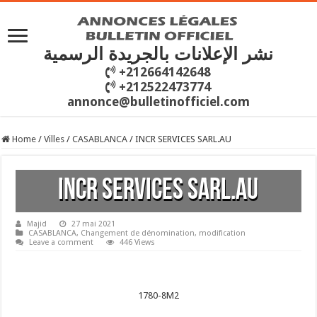
نشر الإعلانات بالجريدة الرسمية
+212664142648
+212522473774
annonce@bulletinofficiel.com
Home
/
Villes
/
CASABLANCA
/
INCR SERVICES SARL.AU
INCR SERVICES SARL.AU
Majid
27 mai 2021
CASABLANCA
,
Changement de dénomination
,
modification
Leave a comment
446 Views
1780-8M2