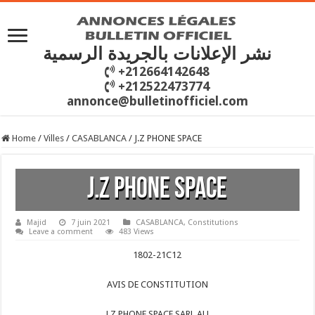
نشر الإعلانات بالجريدة الرسمية
+212664142648
+212522473774
annonce@bulletinofficiel.com
Home
/
Villes
/
CASABLANCA
/
J.Z PHONE SPACE
J.Z PHONE SPACE
Majid
7 juin 2021
CASABLANCA
,
Constitutions
Leave a comment
483 Views
1802-21C12
AVIS DE CONSTITUTION
J.Z PHONE SPACE SARL AU