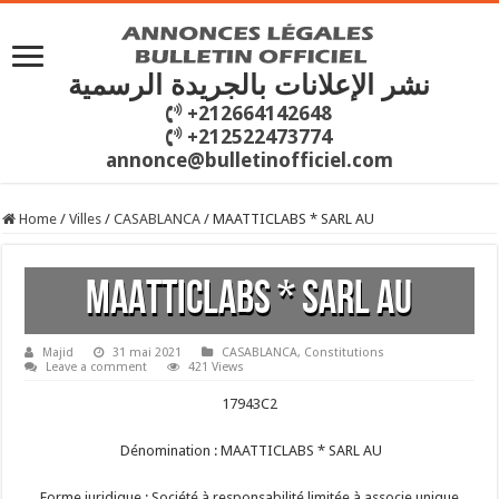
نشر الإعلانات بالجريدة الرسمية
+212664142648
+212522473774
annonce@bulletinofficiel.com
Home
/
Villes
/
CASABLANCA
/
MAATTICLABS * SARL AU
MAATTICLABS * SARL AU
Majid
31 mai 2021
CASABLANCA
,
Constitutions
Leave a comment
421 Views
17943C2
Dénomination : MAATTICLABS * SARL AU
Forme juridique : Société à responsabilité limitée à associe unique