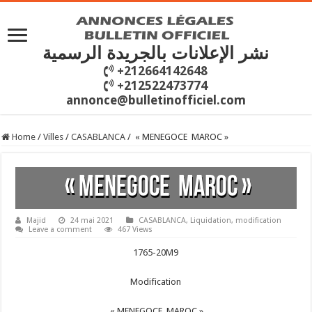
نشر الإعلانات بالجريدة الرسمية
+212664142648
+212522473774
annonce@bulletinofficiel.com
Home
/
Villes
/
CASABLANCA
/
« MENEGOCE MAROC »
« MENEGOCE MAROC »
Majid
24 mai 2021
CASABLANCA
,
Liquidation
,
modification
Leave a comment
467 Views
1765-20M9
Modification
« MENEGOCE MAROC »