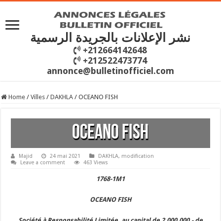
نشر الإعلانات بالجريدة الرسمية
+212664142648
+212522473774
annonce@bulletinofficiel.com
Home
/
Villes
/
DAKHLA
/
OCEANO FISH
OCEANO FISH
Majid
24 mai 2021
DAKHLA
,
modification
Leave a comment
463 Views
1768-1M1
OCEANO FISH
Société à Responsabilité Limitée, au capital de 2.000.000,- de