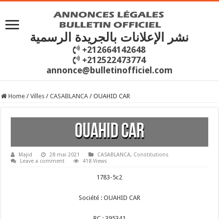
نشر الإعلانات بالجريدة الرسمية
+212664142648
+212522473774
annonce@bulletinofficiel.com
Home
/
Villes
/
CASABLANCA
/
OUAHID CAR
OUAHID CAR
Majid
28 mai 2021
CASABLANCA
,
Constitutions
Leave a comment
418 Views
1783-5c2
Société : OUAHID CAR
RC : 395341