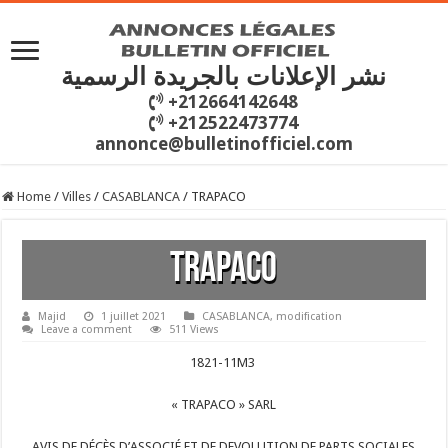
نشر الإعلانات بالجريدة الرسمية
+212664142648
+212522473774
annonce@bulletinofficiel.com
Home
/
Villes
/
CASABLANCA
/
TRAPACO
TRAPACO
Majid
1 juillet 2021
CASABLANCA
,
modification
Leave a comment
511 Views
1821-11M3
« TRAPACO » SARL
AVIS DE DÉCÈS D’ASSOCIÉ ET DE DEVOLUTION DE PARTS SOCIALES