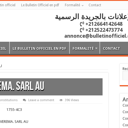
tin officiel
Le Bulletin Officiel en pdf
Formalité
Contact
علانات بالجريدة الرسمية
+212664142648
+212522473774
annonce@bulletinofficiel
CIEL
LE BULLETIN OFFICIEL EN PDF
FORMALITÉ
CONTACT
AU
Re
MA. SARL AU
Ar
onstitutions
Leave a comment
396 Views
Con
1755-4C3
Con
Con
VEREMA. SARL AU
Con