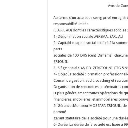
Avis de Con
Au terme d’un acte sous seing privé enregistré
responsabilité limitée
(S.A.R.L AU) dont les caractéristiques sont les 
1- Dénomination sociale :
VEREMA. SARL AU
2- Capital:
Le capital social est fixé à la somm
parts
sociales de 100 DHS (cent Dirhams) chacune 
ZRIOUIL
3- Siège social :
46, BD ZERKTOUNI ETG 5 N
4- Objet La société :
Formation professionnelle
Conseil de gestion, audit, coaching et recrute
Organisation de rencontres et séminaires con
Et plus généralement toutes opérations de que
financières, mobilières, et immobilières pouvant
5- Gérance :
Monsieur MOSTAFA ZRIOUIL, de na
nommé
gérant statutaire de la société pour une durée 
6- Durée :
La durée de la société est fixée à 99