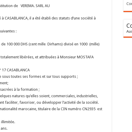
Con
stitution de VEREMA. SARL AU
 à CASABLANCA, il a été établi des statuts d’une société à
C
suivantes :
Auc
e de 100 000 DHS (cent mille Dirhams) divisé en 1000 (mille)
totalement libérées, et attribuées à Monsieur MOSTAFA
° 17 CASABLANCA
 sous toutes ses formes et sur tous supports ;
ment;
sacrées à la formation ;
lques natures qu’elles soient, commerciales, industrielles,
 faciliter, favoriser, ou développer l’activité de la société.
tionalité marocaine, titulaire de la CIN numéro CN2935 est
illimitée.
 ans.