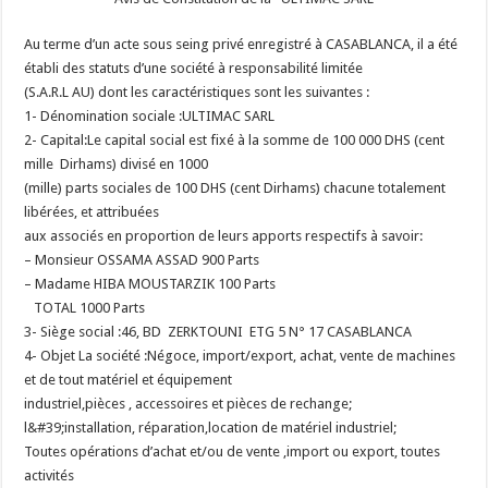
Au terme d’un acte sous seing privé enregistré à CASABLANCA, il a été
établi des statuts d’une société à responsabilité limitée
(S.A.R.L AU) dont les caractéristiques sont les suivantes :
1- Dénomination sociale :
ULTIMAC SARL
2- Capital:
Le capital social est fixé à la somme de 100 000 DHS (cent
mille Dirhams) divisé en 1000
(mille) parts sociales de 100 DHS (cent Dirhams) chacune totalement
libérées, et attribuées
aux associés en proportion de leurs apports respectifs à savoir:
– Monsieur OSSAMA ASSAD 900 Parts
– Madame HIBA MOUSTARZIK 100 Parts
TOTAL 1000 Parts
3- Siège social :
46, BD ZERKTOUNI ETG 5 N° 17 CASABLANCA
4- Objet La société :
Négoce, import/export, achat, vente de machines
et de tout matériel et équipement
industriel,pièces , accessoires et pièces de rechange;
l&#39;installation, réparation,location de matériel industriel;
Toutes opérations d’achat et/ou de vente ,import ou export, toutes
activités