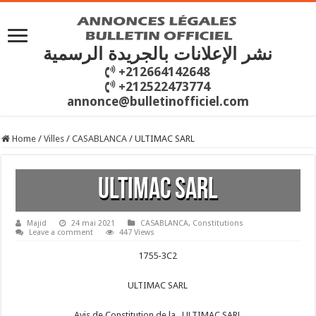
نشر الإعلانات بالجريدة الرسمية
+212664142648
+212522473774
annonce@bulletinofficiel.com
Home
/
Villes
/
CASABLANCA
/
ULTIMAC SARL
ULTIMAC SARL
Majid
24 mai 2021
CASABLANCA
,
Constitutions
Leave a comment
447 Views
1755-
3C2
ULTIMAC SARL
Avis de Constitution de la ULTIMAC SARL