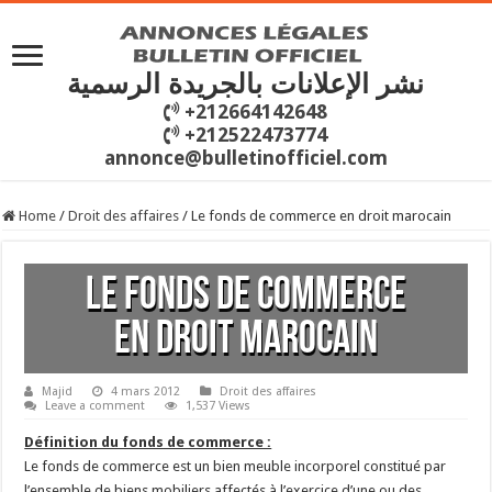
نشر الإعلانات بالجريدة الرسمية
+212664142648
+212522473774
annonce@bulletinofficiel.com
Home
/
Droit des affaires
/
Le fonds de commerce en droit marocain
Le fonds de commerce
en droit marocain
Majid
4 mars 2012
Droit des affaires
Leave a comment
1,537 Views
Définition du fonds de commerce :
Le fonds de commerce est un bien meuble incorporel constitué par
l’ensemble de biens mobiliers affectés à l’exercice d’une ou des