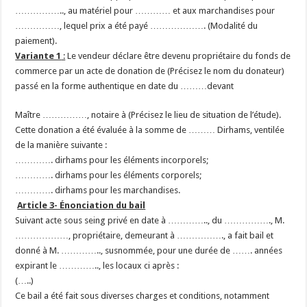
…………….., au matériel pour ………… et aux marchandises pour
……………, lequel prix a été payé ………………. (Modalité du
paiement).
Variante 1
:
Le vendeur déclare être devenu propriétaire du fonds de
commerce par un acte de donation de (Précisez le nom du donateur)
passé en la forme authentique en date du ………devant
Maître ……………, notaire à (Précisez le lieu de situation de l’étude).
Cette donation a été évaluée à la somme de ……… Dirhams, ventilée
de la manière suivante :
…………. dirhams pour les éléments incorporels;
…………. dirhams pour les éléments corporels;
…………. dirhams pour les marchandises.
Article 3- Énonciation du bail
Suivant acte sous seing privé en date à ………….., du ……………., M.
………………, propriétaire, demeurant à ……………., a fait bail et
donné à M. ………….., susnommée, pour une durée de ……. années
expirant le ………….., les locaux ci après :
(…..)
Ce bail a été fait sous diverses charges et conditions, notamment