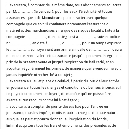
Il exécutera, à compter de la même date, tous abonnements souscrits
par M. ………… (le vendeur), pour les eaux, l’électricité, et toutes
assurances, que ledit
Monsieur
a pu contracter avec quelque
compagnie que ce soit ; il continuera notamment l’assurance du
matériel et des marchandises ainsi que des risques locatifs, faite à la
compagnie …………….., dont le siège est à ………….., suivant police
n° ……………., en date à ………., du ……….., pour un temps expirant
le ……………, et moyennant une prime annuelle de …………. ; il devra
maintenir et renouveler cette assurance jusqu’au paiement intégral du
prix de la présente vente et jusqu’à l’expiration du bail cédé, et en
acquitter régulièrement les primes, de manière que le vendeur ne soit
jamais inquiétée ni recherché à ce sujet ;
Il exécutera au lieu et place de celui-ci, à partir du jour de leur entrée
en jouissance, toutes les charges et conditions du bail sus énoncé, et il
en payera exactement les loyers, de manière qu’il ne puisse être
exercé aucun recours contre lui à cet égard ;
Il acquittera, à compter du jour ci-dessus fixé pour l’entrée en
jouissance, tous les impôts, droits et autres charges de toute nature
auxquelles peut et pourra donner lieu l’exploitation du fonds ;
Enfin, il acquittera tous les frais et émoluments des présentes et de