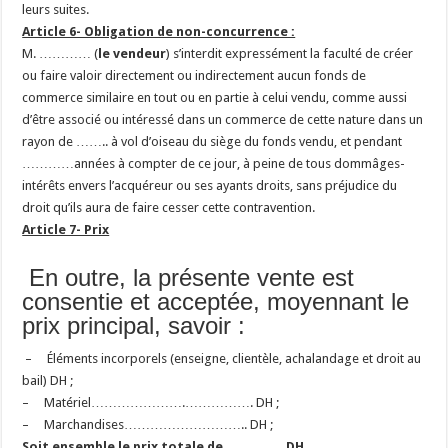
leurs suites.
Article 6- Obligation de non-concurrence :
M. ………… (
le vendeur
) s’interdit expressément la faculté de créer
ou faire valoir directement ou indirectement aucun fonds de
commerce similaire en tout ou en partie à celui vendu, comme aussi
d’être associé ou intéressé dans un commerce de cette nature dans un
rayon de …….. à vol d’oiseau du siège du fonds vendu, et pendant
…………années à compter de ce jour, à peine de tous dommâges-
intérêts envers l’acquéreur ou ses ayants droits, sans préjudice du
droit qu’ils aura de faire cesser cette contravention.
Article 7- Prix
En outre, la présente vente est
consentie et acceptée, moyennant le
prix principal, savoir :
– Éléments incorporels (enseigne, clientèle, achalandage et droit au
bail) DH ;
– Matériel………………….
……………. DH ;
– Marchandises………………
……….. DH ;
Soit ensemble le prix totale de………….. DH.