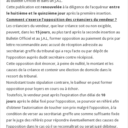
au Bulletin Officiel et dans un J.A.L.
Cette publication est
renouvelée
à la diligence de l’acquéreur
entre
le huitième et le quinzième jour
après la première insertion.
Comment s’exerce l’opposition des créanciers du vendeur ?
Les créanciers du vendeur, que leur créance soit ou non exigible,
peuvent, dans les
15 jours
, au plus tard après la seconde insertion au
Bulletin Officiel et au J.A.L, former opposition au paiement du prix par
lettre recommandée avec accusé de réception adressée au
secrétariat-greffe du tribunal qui a reçu l’acte ou par dépôt de
l’opposition auprès dudit secrétaire contre récépissé.
Cette opposition doit énoncer, à peine de nullité, le montant et les
causes de la créance et contenir une élection de domicile dans le
ressort du tribunal.
Nonobstant toute stipulation contraire, le bailleur en peut former
opposition pour loyers en cours ou à échoir.
Toutefois, le vendeur peut après l’expiration d’un délai de
10
jours
après le délai fixé pour l’opposition, se pourvoir en référé afin
d’obtenir l’autorisation de toucher son prix malgré l’opposition, à la
condition de verser au secrétariat-greffe une somme suffisante fixée
par le juge des référés pour répondre éventuellement des causes de
l’opposition dans le cas où il se reconnaîtrait ou serait jugé débiteur.