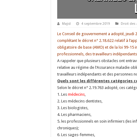
Majid
4 septembre 2019
Droit des 
Le Conseil de gouvernement a adopté, jeudi 2
complétant le décret n° 2.18.622 relatif à l’ap
obligatoire de base (AMO) et de la loi 99-15 
professionnels, des travailleurs indépendants 
A rappeler que plusieurs obstacles ont entravé
relative au régime de l’Assurance maladie obl
travailleurs indépendants et des personnes non
Quels sont les différentes catégories 
Selon le décret n° 2.19.763 adopté, ces caté
1. Les
médecins
,
2. Les médecins dentistes,
3. Les biologistes,
4. Les pharmaciens,
5. les professionnels en soin infirmiers (les in
chroniques);
6. Les sages-femmes,