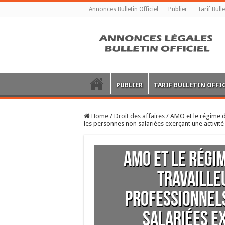
Annonces Bulletin Officiel
Publier
Tarif Bulle
PUBLIER
TARIF BULLETIN OFFI
Home
/
Droit des affaires
/
AMO et le régime d
les personnes non salariées exerçant une activité 
AMO et le régi
travaille
professionnels
salariées e