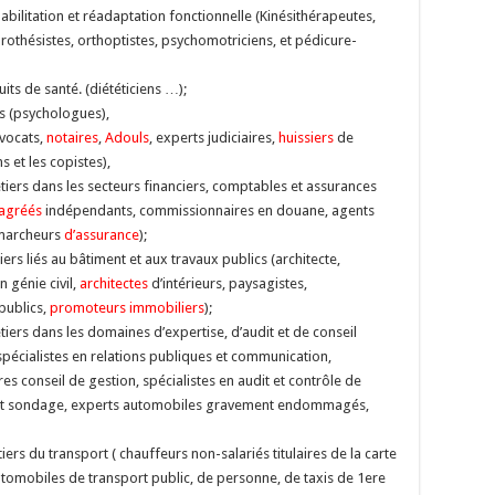
habilitation et réadaptation fonctionnelle (Kinésithérapeutes,
rothésistes, orthoptistes, psychomotriciens, et pédicure-
ts de santé. (diététiciens …);
es (psychologues),
avocats,
notaires
,
Adouls
, experts judiciaires,
huissiers
de
s et les copistes),
iers dans les secteurs financiers, comptables et assurances
agréés
indépendants, commissionnaires en douane, agents
émarcheurs
d’assurance
);
rs liés au bâtiment et aux travaux publics (architecte,
 génie civil,
architectes
d’intérieurs, paysagistes,
publics,
promoteurs immobiliers
);
ers dans les domaines d’expertise, d’audit et de conseil
 spécialistes en relations publiques et communication,
res conseil de gestion, spécialistes en audit et contrôle de
s et sondage, experts automobiles gravement endommagés,
rs du transport ( chauffeurs non-salariés titulaires de la carte
tomobiles de transport public, de personne, de taxis de 1ere