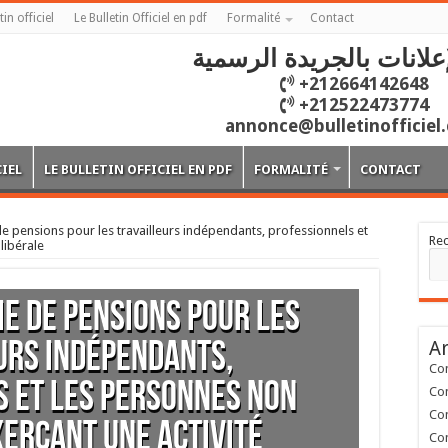
tin officiel
Le Bulletin Officiel en pdf
Formalité
Contact
علانات بالجريدة الرسمية
+212664142648
+212522473774
annonce@bulletinofficiel
CIEL
LE BULLETIN OFFICIEL EN PDF
FORMALITÉ
CONTACT
e pensions pour les travailleurs indépendants, professionnels et
Re
libérale
me de pensions pour les
Ar
urs indépendants,
Con
 et les personnes non
Con
Con
xerçant une activité
Con