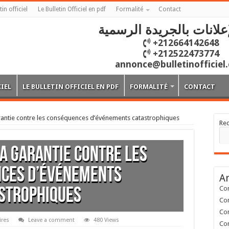
tin officiel
Le Bulletin Officiel en pdf
Formalité
Contact
علانات بالجريدة الرسمية
+212664142648
+212522473774
annonce@bulletinofficiel
CIEL
LE BULLETIN OFFICIEL EN PDF
FORMALITÉ
CONTACT
rantie contre les conséquences d’événements catastrophiques
Re
La garantie contre les
ces d’événements
Ar
Con
strophiques
Con
Con
ires
Leave a comment
480 Views
Con