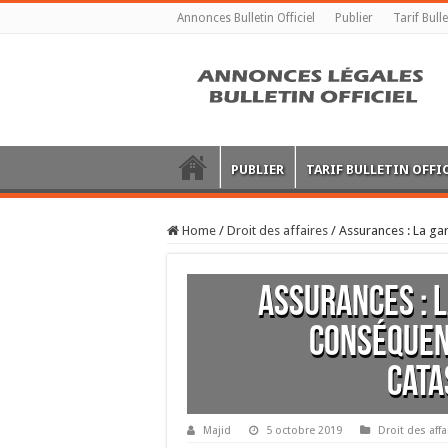
Annonces Bulletin Officiel
Publier
Tarif Bulle
PUBLIER
TARIF BULLETIN OFFI
Home
/
Droit des affaires
/
Assurances : La ga
Assurances : 
conséquen
cata
Majid
5 octobre 2019
Droit des affa