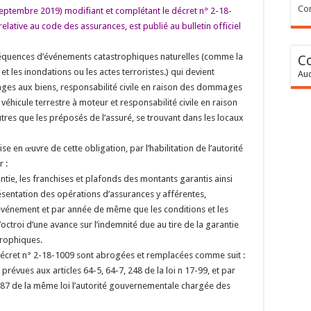
Con
septembre 2019) modifiant et complétant le décret n° 2-18-
relative au code des assurances, est publié au bulletin officiel
nséquences d’événements catastrophiques naturelles (comme la
C
et les inondations ou les actes terroristes.) qui devient
Auc
ges aux biens, responsabilité civile en raison des dommages
véhicule terrestre à moteur et responsabilité civile en raison
res que les préposés de l’assuré, se trouvant dans les locaux
e en œuvre de cette obligation, par l’habilitation de l’autorité
 :
tie, les franchises et plafonds des montants garantis ainsi
sentation des opérations d’assurances y afférentes,
événement et par année de même que les conditions et les
’octroi d’une avance sur l’indemnité due au tire de la garantie
trophiques.
du décret n° 2-18-1009 sont abrogées et remplacées comme suit :
prévues aux articles 64-5, 64-7, 248 de la loi n 17-99, et par
 287 de la même loi l’autorité gouvernementale chargée des