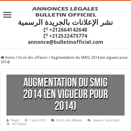
نشر الإعلانات بالجريدة الرسمية
+212664142648
+212522473774
annonce@bulletinofficiel.com
Home
/
Droit des affaires
/
Augmentation du SMIG 2014 (en vigueur pour
2014)
Augmentation du SMIG
2014 (en vigueur pour
2014)
Majid
1 juin 2013
Droit des affaires
Leave a comment
457 Views