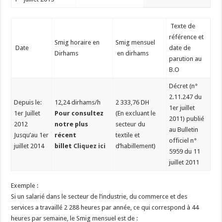
Texte de
référence et
Smig horaire en
Smig mensuel
Date
date de
Dirhams
en dirhams
parution au
B.O
Décret (n°
2.11.247 du
Depuis le:
12,24 dirhams/h
2 333,76 DH
1er juillet
1er Juillet
Pour consultez
(En excluant le
2011) publié
2012
notre plus
secteur du
au Bulletin
Jusqu’au 1er
récent
textile et
officiel n°
juillet 2014
billet
Cliquez ici
d’habillement)
5959 du 11
juillet 2011
Exemple :
Si un salarié dans le secteur de l’industrie, du commerce et des
services a travaillé 2 288 heures par année, ce qui correspond à 44
heures par semaine, le Smig mensuel est de :