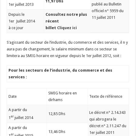
11,97 Dhs
publié au Bulletin
1er juillet 2013
officiel n° 5959 du
Depuis le
Consultez notre plus
11 juillet 2011
1er Juillet 2014
récent
à ce jour
billet
Cliquez ici
S’agissant du secteur de l’industrie, du commerce et des services, il n y
aura pas de changement, le salaire minimum dans ce secteur se
limitera au SMIG horaire en vigueur depuis le 1er juillet 2012, soit :
Pour les secteurs de l’industrie, du commerce et des
services :
SMIG horaire en
Date
Texte de référence
dirhams
A partir du
Le décret n° 2.14.343
12,85 Dhs
er
1
juillet 2014
qui abrogera le
décret n° 2.11.247 du
A partir du
13,46 Dhs
1er juillet 2011
er
1
juillet 2015