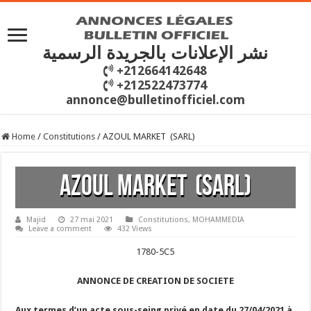
نشر الإعلانات بالجريدة الرسمية
+212664142648
+212522473774
annonce@bulletinofficiel.com
Home
/
Constitutions
/
AZOUL MARKET (SARL)
AZOUL MARKET (SARL)
Majid
27 mai 2021
Constitutions
,
MOHAMMEDIA
Leave a comment
432 Views
1780-5C5
ANNONCE DE CREATION DE SOCIETE
Aux termes d’un acte sous-seing privé en date du 27/04/2021 à