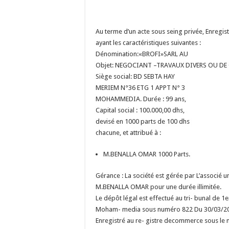
Au terme d’un acte sous seing
privée, Enreg
ayant les
caractéristiques suivantes :
Dénomination:«BROFI»
SARL AU
Objet: NEGOCIANT –
TRAVAUX DIVERS OU DE
Siège social: BD SEBTA HAY
MERIEM N°36 ETG 1 APPT N° 3
MOHAMMEDIA.
Durée : 99 ans,
Capital social : 100.000,00 dhs,
devisé en 1000 parts de 100 dhs
chacune, et attribué à :
M.BENALLA OMAR 1000
Parts.
Gérance : La société est gérée
par L’associé u
M.BENALLA OMAR pour une
durée illimitée.
Le dépôt légal est effectué au
tri- bunal de 1
Moham- media sous numéro
822 Du 30/03/2
Enregistré au re- gistre de
commerce sous le 