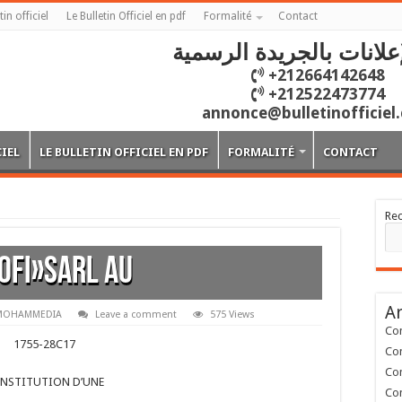
tin officiel
Le Bulletin Officiel en pdf
Formalité
Contact
علانات بالجريدة الرسمية
+212664142648
+212522473774
annonce@bulletinofficiel
CIEL
LE BULLETIN OFFICIEL EN PDF
FORMALITÉ
CONTACT
Re
OFI»SARL AU
Ar
MOHAMMEDIA
Leave a comment
575 Views
Con
1755-
28C17
Con
Con
NSTITUTION D’UNE
Con