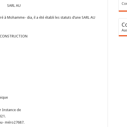
Con
SARL AU
istré à Mohamme-
dia, il a été établi les statuts
d’une SARL AU
C
Auc
CONSTRUCTION
nique
er Instance de
021.
nu- méro
27687.