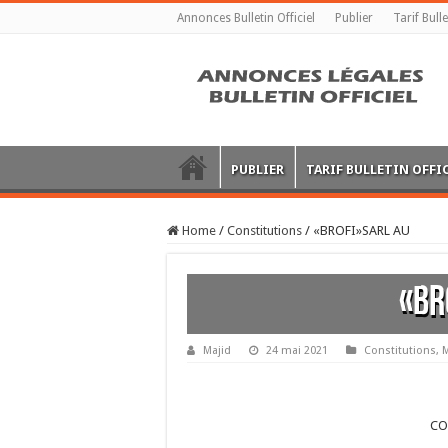
Annonces Bulletin Officiel
Publier
Tarif Bulle
PUBLIER
TARIF BULLETIN OFFI
Home
/
Constitutions
/
«BROFI»SARL AU
«BR
Majid
24 mai 2021
Constitutions
,
CO