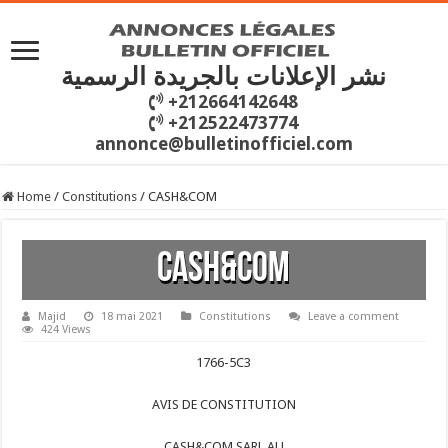
نشر الإعلانات بالجريدة الرسمية
+212664142648
+212522473774
annonce@bulletinofficiel.com
Home
/
Constitutions
/
CASH&COM
CASH&COM
Majid
18 mai 2021
Constitutions
Leave a comment
424 Views
1766-5C3
AVIS DE CONSTITUTION
CASH&COM SARL AU