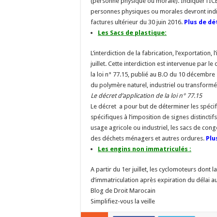
(personne physique ou morale). Indiquer l’ICE
personnes physiques ou morales devront indiqu
factures ultérieur du 30 juin 2016.
Plus de dé
Les Sacs de plastique:
L’interdiction de la fabrication, l’exportation, 
juillet. Cette interdiction est intervenue par
la loi n° 77.15, publié au B.O du 10 décembre 
du polymère naturel, industriel ou transformé
Le décret d’application de la loi n° 77.15
Le décret a pour but de déterminer les spécifi
spécifiques à l’imposition de signes distinctif
usage agricole ou industriel, les sacs de congél
des déchets ménagers et autres ordures.
Plu
Les engins non immatriculés :
A partir du 1er juillet, les cyclomoteurs dont
d’immatriculation après expiration du délai au
Blog de Droit Marocain
Simplifiez-vous la veille