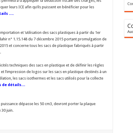
 permettra d’appliquer la déduction fiscale des charges, les
Con
er leurs ICE afin qu’ils puissent en bénéficier pour les
tails ….
C
Auc
l’importation et ‘utilisation des sacs plastiques à partir du 1er
 le dahir n° 1.15.148 du 7 décembre 2015 portant promulgation de
2015 et concerne tous les sacs de plastique fabriqués à partir
.
cités techniques des sacs en plastique et de définir les règles
s et l’impression de logos sur les sacs en plastique destinés à un
ation, les sacs isothermes et les sacs utilisés pour la collecte
s de détails…
 la puissance dépasse les 50 cm3, devront porter la plaque
 30 juin.