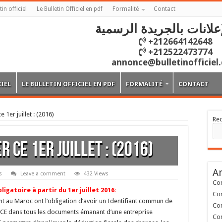
tin officiel
Le Bulletin Officiel en pdf
Formalité
Contact
علانات بالجريدة الرسمية
+212664142648
+212522473774
annonce@bulletinofficiel
CIEL
LE BULLETIN OFFICIEL EN PDF
FORMALITÉ
CONTACT
 1er juillet : (2016)
Re
r ce 1er juillet : (2016)
Ar
s
Leave a comment
432 Views
Con
igatoire à partir du 1er juillet 2016:
Con
rant au Maroc ont l’obligation d’avoir un Identifiant commun de
Con
ur ICE dans tous les documents émanant d’une entreprise
Con