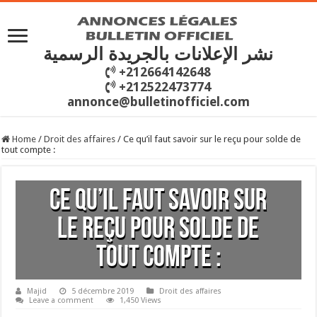
نشر الإعلانات بالجريدة الرسمية
+212664142648
+212522473774
annonce@bulletinofficiel.com
Home
/
Droit des affaires
/
Ce qu’il faut savoir sur le reçu pour solde de
tout compte :
Ce qu’il faut savoir sur
le reçu pour solde de
tout compte :
Majid
5 décembre 2019
Droit des affaires
Leave a comment
1,450 Views