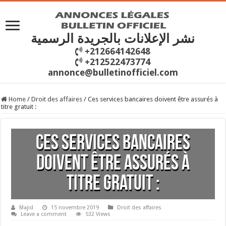
نشر الإعلانات بالجريدة الرسمية
+212664142648
+212522473774
annonce@bulletinofficiel.com
Home
/
Droit des affaires
/
Ces services bancaires doivent être assurés à
titre gratuit :
Ces services bancaires
doivent être assurés à
titre gratuit :
Majid
15 novembre 2019
Droit des affaires
Leave a comment
532 Views