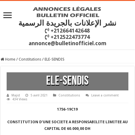
نشر الإعلانات بالجريدة الرسمية
+212664142648
+212522473774
annonce@bulletinofficiel.com
Home
/
Constitutions
/
ELE-SENDIS
ELE-SENDIS
Majid
5 avril 2021
Constitutions
Leave a comment
434 Views
1756-19C19
CONSTITUTION D’UNE SOCIETE A RESPONSABILITE LIMITEE AU
CAPITAL DE 60.000,00 DH