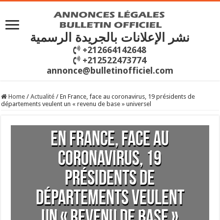
نشر الإعلانات بالجريدة الرسمية
+212664142648
+212522473774
annonce@bulletinofficiel.com
Home
/
Actualité
/
En France, face au coronavirus, 19 présidents de
départements veulent un « revenu de base » universel
En France, face au
coronavirus, 19
présidents de
départements veulent
un « revenu de base »