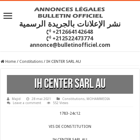
نشر الإعلانات بالجريدة الرسمية
+212664142648
+212522473774
annonce@bulletinofficiel.com
Home
/
Constitutions
/
IH CENTER SARL AU
IH CENTER SARL AU
Majid
28 mai 2021
Constitutions
,
MOHAMMEDIA
Leave a comment
552 Views
1783-24c12
VIS DE CONSTITUTION
IH CENTER SARL AU