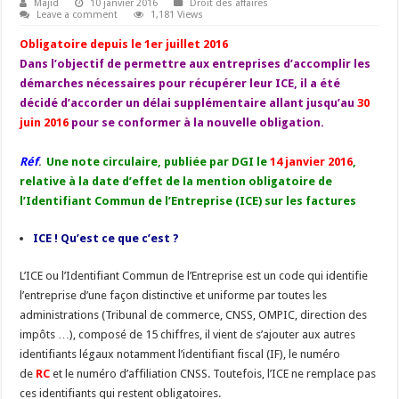
Majid
10 janvier 2016
Droit des affaires
Leave a comment
1,181 Views
Obligatoire depuis le 1er juillet 2016
Dans l’objectif de permettre aux entreprises d’accomplir les
démarches nécessaires pour récupérer leur ICE, il a été
décidé d’accorder un délai supplémentaire allant jusqu’au
30
juin 2016
pour se conformer à la nouvelle obligation.
Réf
.
Une note circulaire, publiée par DGI le
14 janvier 2016
,
relative à la date d’effet de la mention obligatoire de
l’Identifiant Commun de l’Entreprise (ICE) sur les factures
ICE ! Qu’est ce que c’est ?
L’ICE ou l’Identifiant Commun de l’Entreprise est un code qui identifie
l’entreprise d’une façon distinctive et uniforme par toutes les
administrations (Tribunal de commerce, CNSS, OMPIC, direction des
impôts …), composé de 15 chiffres, il vient de s’ajouter aux autres
identifiants légaux notamment l’identifiant fiscal (IF), le numéro
de
RC
et le numéro d’affiliation CNSS. Toutefois, l’ICE ne remplace pas
ces identifiants qui restent obligatoires.