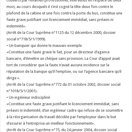
couverts par l’examen professionnel, intervenus en l’espace de deux
mois, au cours desquels il s’est cogné la tête deux fois contre le
plafond de la cabine et une fois contre la porte du bus, constitue une
faute grave justifiant son licenciement immédiat, sans préavis ni
indemnité».
(Arrêt de la Cour Suprême n°1125 du 12 décembre 2000, dossier
social n°718/5/1/1999).
• Un banquier qui donne le mauvais exemple
«Constitue une faute grave le fait, pour un directeur d’agence
bancaire, d’émettre un chèque sans provision. La Cour d’appel avait
tort de considérer que la faute n’avait aucune incidence sur la
réputation de la banque qu’il l’emploie, ou sur l’agence bancaire qu’il
dirige ».
(Arrêt de la Cour Suprême n°772 du 01 octobre 2002, dossier social
n°1018/5/1/2001).
• Un ingénieur indiscipliné
«Constitue une faute grave justifiant le licenciement immédiat, sans
préavis ni indemnité, d’un ingénieur cadre qui refuse de se soumettre
à la réorganisation du travail décidée par l’employeur dans le but
d’assurer à l’entreprise un meilleur fonctionnement».
(Arrêt de la Cour Suprême n°75, du 24 janvier 2004, dossier social