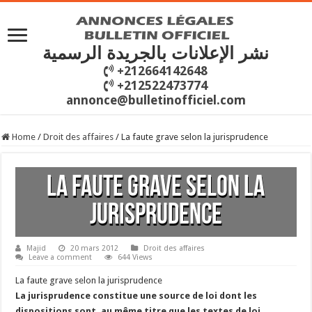
نشر الإعلانات بالجريدة الرسمية
+212664142648
+212522473774
annonce@bulletinofficiel.com
Home
/
Droit des affaires
/
La faute grave selon la jurisprudence
La faute grave selon la
jurisprudence
Majid
20 mars 2012
Droit des affaires
Leave a comment
644 Views
La faute grave selon la jurisprudence
La jurisprudence constitue une source de loi dont les
dispositions sont, au même titre que les textes de loi,