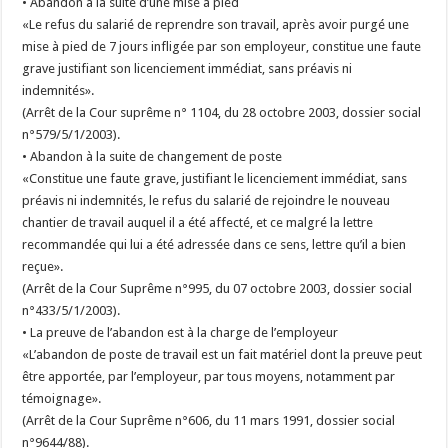
• Abandon à la suite d’une mise à pied
«Le refus du salarié de reprendre son travail, après avoir purgé une
mise à pied de 7 jours infligée par son employeur, constitue une faute
grave justifiant son licenciement immédiat, sans préavis ni
indemnités».
(Arrêt de la Cour suprême n° 1104, du 28 octobre 2003, dossier social
n°579/5/1/2003).
• Abandon à la suite de changement de poste
«Constitue une faute grave, justifiant le licenciement immédiat, sans
préavis ni indemnités, le refus du salarié de rejoindre le nouveau
chantier de travail auquel il a été affecté, et ce malgré la lettre
recommandée qui lui a été adressée dans ce sens, lettre qu’il a bien
reçue».
(Arrêt de la Cour Suprême n°995, du 07 octobre 2003, dossier social
n°433/5/1/2003).
• La preuve de l’abandon est à la charge de l’employeur
«L’abandon de poste de travail est un fait matériel dont la preuve peut
être apportée, par l’employeur, par tous moyens, notamment par
témoignage».
(Arrêt de la Cour Suprême n°606, du 11 mars 1991, dossier social
n°9644/88).