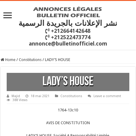
نشر الإعلانات بالجريدة الرسمية
+212664142648
+212522473774
annonce@bulletinofficiel.com
Home
/
Constitutions
/
LADY’S HOUSE
LADY’S HOUSE
Majid
18 mai 2021
Constitutions
Leave a comment
388 Views
1764-13c10
AVIS DE CONSTITUTION
LADY’S HOUSE Société A Responsabilité Limitée