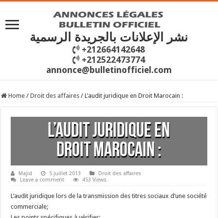
نشر الإعلانات بالجريدة الرسمية
+212664142648
+212522473774
annonce@bulletinofficiel.com
Home
/
Droit des affaires
/
L’audit juridique en Droit Marocain :
L’audit juridique en
Droit Marocain :
Majid
5 juillet 2013
Droit des affaires
Leave a comment
453 Views
L’audit juridique lors de la transmission des titres sociaux d’une société
commerciale;
Les points spécifiques à vérifier;