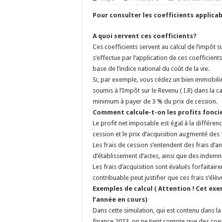
Pour consulter les coefficients applica
A quoi servent ces coefficients?
Ces coefficients servent au calcul de l’impôt su
s’effectue par l’application de ces coefficient
base de l’indice national du coût de la vie.
Si, par exemple, vous cédez un bien immobilier
soumis à l’Impôt sur le Revenu ( I.R) dans la 
minimum à payer de 3 % du prix de cession.
Comment calcule-t-on les profits foncie
Le profit net imposable est égal à la différenc
cession et le prix d’acquisition augmenté des f
Les frais de cession s’entendent des frais d’an
d’établissement d’actes, ainsi que des indemnit
Les frais d’acquisition sont évalués forfaitair
contribuable peut justifier que ces frais s’élè
Exemples de calcul ( Attention ! Cet ex
l’année en cours)
Dans cette simulation, qui est contenu dans la n
finance 2013, on ne tient compte que des coef