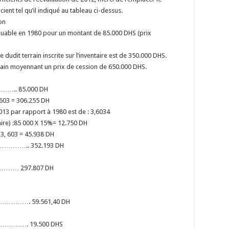
ient tel qu’il indiqué au tableau ci-dessus.
ion
ribuable en 1980 pour un montant de 85.000 DHS (prix
le dudit terrain inscrite sur l’inventaire est de 350.000 DHS.
terrain moyennant un prix de cession de 650.000 DHS.
….. 85.000 DH
, 603 = 306.255 DH
2013 par rapport à 1980 est de : 3,6034
taire) :85 000 X 15%= 12.750 DH
x 3, 603 = 45.938 DH
….. 352.193 DH
…… 297.807 DH
………. 59.561,40 DH
………. 19.500 DHS