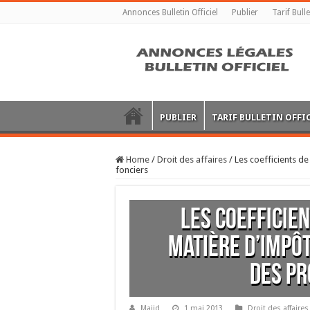
Annonces Bulletin Officiel
Publier
Tarif Bulle
PUBLIER
TARIF BULLETIN OFFI
Home
/
Droit des affaires
/
Les coefficients de
fonciers
Les coefficie
matière d’impôt
des pr
Majid
1 mai 2013
Droit des affaires