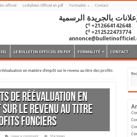
tin officiel
Le Bulletin Officiel en pdf
Formalité
Contact
علانات بالجريدة الرسمية
+212664142648
+212522473774
annonce@bulletinofficiel
CIEL
LE BULLETIN OFFICIEL EN PDF
FORMALITÉ
CONTACT
 réévaluation en matière d’impôt sur le revenu au titre des profits
Re
nts de réévaluation en
Ar
 sur le revenu au titre
Con
ofits fonciers
Con
Con
Con
Leave a comment
914 Views