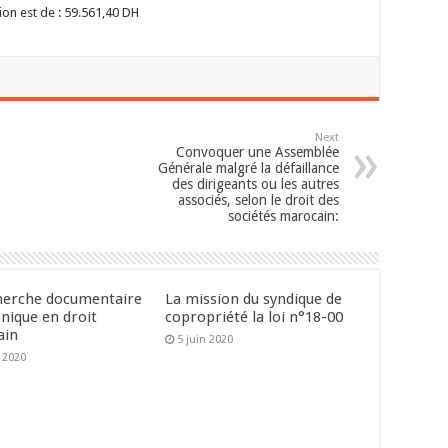
ion est de : 59.561,40 DH
Next
Convoquer une Assemblée
Générale malgré la défaillance
des dirigeants ou les autres
associés, selon le droit des
sociétés marocain:
herche documentaire
La mission du syndique de
onique en droit
copropriété la loi n°18-00
ain
5 juin 2020
n 2020