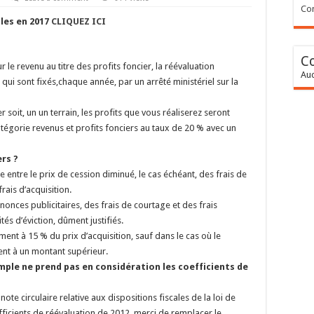
Con
bles en 2017
CLIQUEZ ICI
C
r le revenu au titre des profits foncier, la réévaluation
Auc
s qui sont fixés,chaque année, par un arrêté ministériel sur la
 soit, un un terrain, les profits que vous réaliserez seront
catégorie revenus et profits fonciers au taux de 20 % avec un
rs ?
e entre le prix de cession diminué, le cas échéant, des frais de
rais d’acquisition.
nonces publicitaires, des frais de courtage et des frais
és d’éviction, dûment justifiés.
ement à 15 % du prix d’acquisition, sauf dans le cas où le
vent à un montant supérieur.
emple ne prend pas en considération les coefficients de
ote circulaire relative aux dispositions fiscales de la loi de
ficients de réévaluation de 2012, merci de remplacer le