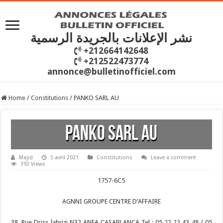
نشر الإعلانات بالجريدة الرسمية
+212664142648
+212522473774
annonce@bulletinofficiel.com
Home
/
Constitutions
/
PANKO SARL AU
PANKO SARL AU
Majid
5 avril 2021
Constitutions
Leave a comment
392 Views
1757-6C5
AGNNI GROUPE CENTRE D’AFFAIRE
38, Rue Driss lahrizi N32 ANFA CASABLANCA Tel : 05 22 22 43 48 / 05