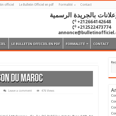
tin officiel
Le Bulletin Officiel en pdf
Formalité
Contact
علانات بالجريدة الرسمية
+212664142648
+212522473774
annonce@bulletinofficiel
CIEL
LE BULLETIN OFFICIEL EN PDF
FORMALITÉ
CONTACT
Re
SON DU MAROC
Ar
Leave a comment
476 Views
Con
Con
Con
Con