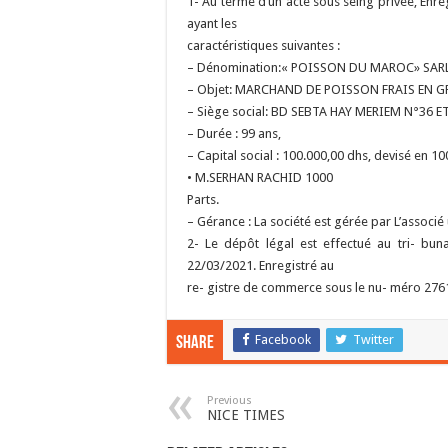
1- Au terme d’un acte sous seing privée, Enre
ayant les
caractéristiques suivantes :
– Dénomination:« POISSON DU MAROC» SAR
– Objet: MARCHAND DE POISSON FRAIS EN 
– Siège social: BD SEBTA HAY MERIEM N°36
– Durée : 99 ans,
– Capital social : 100.000,00 dhs, devisé en 10
• M.SERHAN RACHID 1000
Parts.
– Gérance : La société est gérée par L’associ
2- Le dépôt légal est effectué au tri- 
22/03/2021. Enregistré au
re- gistre de commerce sous le nu- méro 276
Facebook
Twitter
Share
Previous
NICE TIMES