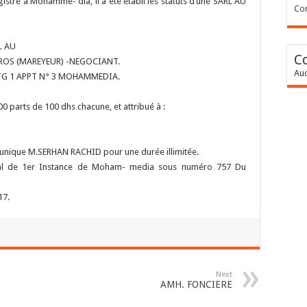
gistré à Mohamme- dia, il a été établi les statuts d’une SARL AU
Con
L AU
C
GROS (MAREYEUR) -NEGOCIANT.
Auc
 ETG 1 APPT N° 3 MOHAMMEDIA.
00 parts de 100 dhs chacune, et attribué à :
é unique M.SERHAN RACHID pour une durée illimitée.
bunal de 1er Instance de Moham- media sous numéro 757 Du
17.
Next
AMH. FONCIERE