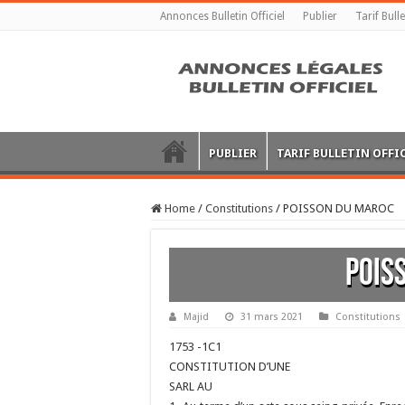
Annonces Bulletin Officiel
Publier
Tarif Bulle
PUBLIER
TARIF BULLETIN OFFI
Home
/
Constitutions
/
POISSON DU MAROC
POIS
Majid
31 mars 2021
Constitutions
1753 -1C1
CONSTITUTION D’UNE
SARL AU