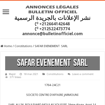
نشر الإعلانات بالجريدة الرسمية
+212664142648
+212522473774
annonce@bulletinofficiel.com
Home
/
Constitutions
/
SAFAR EVENEMENT SARL
SAFAR EVENEMENT SARL
Majid
18 mai 2021
Constitutions
Leave a comment
371 Views
1764-24C21
SOCIETE CENTRE D’AFFAIRE JARMOUNI
SARL AU 56, BOULEVARD MOULAY YOUSSEF, 3ème étage, Appt 14,