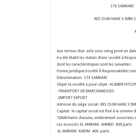
STE SAMKARI S
RES OUM HANI 3 IMM 2
Aux termes d’un acte sous seing privé en da
il a été établi les statuts d’une société à Resp
dont les caractéristiques sont les suivantes :
Forme juridique:Société À Responsabilité Limi
Dénomination: STE SAMKARI
Objet: la société a pour objet -ALIMENTATI
-TRANSPORT DE MARCHANDISES
-IMPORT EXPORT
Adresse du siège social: RES OUM HANI 3 
Capital: le capital social est fixé à la somm
100dirhams chacune, entièrement souscrites et
Les associés: EL AMRANI AHMED 600 parts
EL AMRANI KARIM 400 parts