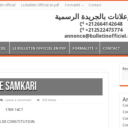
tin officiel
Le Bulletin Officiel en pdf
Formalité
Contact
علانات بالجريدة الرسمية
+212664142648
+212522473774
annonce@bulletinofficiel
CIEL
LE BULLETIN OFFICIEL EN PDF
FORMALITÉ
CONTACT
Re
E SAMKARI
Ar
Leave a comment
359 Views
Con
1769-14C7
Con
Con
S DE CONSTITUTION
Con