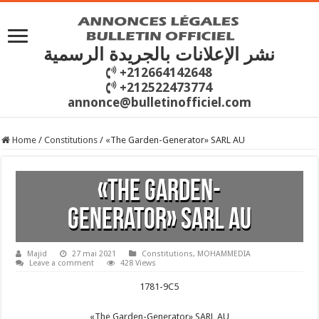
نشر الإعلانات بالجريدة الرسمية
+212664142648
+212522473774
annonce@bulletinofficiel.com
Home
/
Constitutions
/
«The Garden-Generator» SARL AU
«The Garden-
Generator» SARL AU
Majid
27 mai 2021
Constitutions
,
MOHAMMEDIA
Leave a comment
428 Views
1781-9C5
«The Garden-Generator» SARL AU