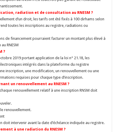
 nantissement.
fication, radiation et de consultation au RNESM ?
vellement d’un droit, les tarifs ont été fixés à 100 dirhams selon
end toutes les inscriptions au registre, radiations ou
tions de financement pourraient facturer un montant plus élevé à
on au RNESM
M ?
octobre 2019 portant application de la loi n° 21.18, les
ectroniques intégrés dans la plateforme du registre
r une inscription, une modification, un renouvellement ou une
ormations requises pour chaque type d’inscription.
cernant un renouvellement au RNESM ?
18, chaque renouvellement relatif à une inscription RNSM doit
ouveler.
 le renouvellement.
ent
n doit intervenir avant la date d’échéance indiquée au registre.
tivement à une radiation du RNESM ?