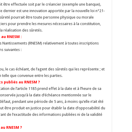
it être effectuée soit par le créancier (exemple une banque),
 Ce dernier est une innovation apportée par la nouvelle loi n°21-
e sûreté pourrait être toute personne physique ou morale
ers pour prendre les mesures nécessaires à la constitution,
 la réalisation des sûretés.
n au RNESM :
es Nantissements (RNESM) relativement à toutes inscriptions
ns suivantes :
, le cas échéant, de l’agent des sûretés qui les représente ; et
n telle que convenue entre les parties.
ts publiés au RNESM ?
ation de l’article 1185 prend effet à la date et à l’heure de sa
 conservée jusqu’à la date d’échéance mentionnée sur le
éfaut, pendant une période de 5 ans, à moins qu’elle n’ait été
ut être produit en justice pour établir la date d’opposabilité du
nt de l’exactitude des informations publiées ni de la validité
 au RNESM ?