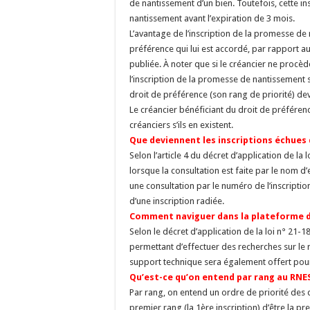
de nantissement d’un bien. Toutefois, cette in
nantissement avant l’expiration de 3 mois.
L’avantage de l’inscription de la promesse de 
préférence qui lui est accordé, par rapport a
publiée. À noter que si le créancier ne procèd
l’inscription de la promesse de nantissement 
droit de préférence (son rang de priorité) dev
Le créancier bénéficiant du droit de préféren
créanciers s’ils en existent.
Que deviennent les inscriptions échues
Selon l’article 4 du décret d’application de la
lorsque la consultation est faite par le nom d’
une consultation par le numéro de l’inscriptio
d’une inscription radiée.
Comment naviguer dans la plateforme 
Selon le décret d’application de la loi n° 21
permettant d’effectuer des recherches sur le r
support technique sera également offert pour f
Qu’est-ce qu’on entend par rang au RNE
Par rang, on entend un ordre de priorité des d
premier rang (la 1ère inscription) d’être la p