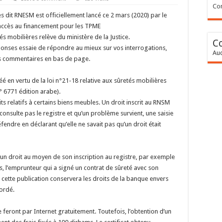
Con
s dit RNESM est officiellement lancé ce 2 mars (2020) par le
r l’accès au financement pour les TPME
és mobilières relève du ministère de la Justice.
C
éponses essaie de répondre au mieux sur vos interrogations,
Auc
les commentaires en bas de page.
éé en vertu de la loi n°21-18 relative aux sûretés mobilières
n° 6771 édition arabe).
s relatifs à certains biens meubles. Un droit inscrit au RNSM
onsulte pas le registre et qu’un problème survient, une saisie
fendre en déclarant qu’elle ne savait pas qu’un droit était
n droit au moyen de son inscription au registre, par exemple
, l’emprunteur qui a signé un contrat de sûreté avec son
 cette publication conservera les droits de la banque envers
ordé.
 feront par Internet gratuitement. Toutefois, l’obtention d’un