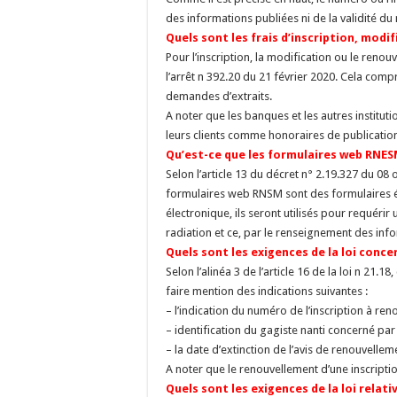
des informations publiées ni de la validité du
Quels sont les frais d’inscription, modi
Pour l’inscription, la modification ou le renou
l’arrêt n 392.20 du 21 février 2020. Cela compr
demandes d’extraits.
A noter que les banques et les autres institu
leurs clients comme honoraires de publicati
Qu’est-ce que les formulaires web RNES
Selon l’article 13 du décret n° 2.19.327 du 08 
formulaires web RNSM sont des formulaires él
électronique, ils seront utilisés pour requéri
radiation et ce, par le renseignement des inf
Quels sont les exigences de la loi con
Selon l’alinéa 3 de l’article 16 de la loi n 21.
faire mention des indications suivantes :
– l’indication du numéro de l’inscription à ren
– identification du gagiste nanti concerné par
– la date d’extinction de l’avis de renouvellem
A noter que le renouvellement d’une inscriptio
Quels sont les exigences de la loi rela