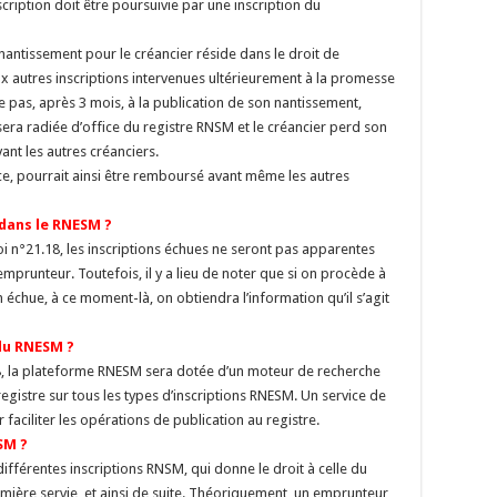
scription doit être poursuivie par une inscription du
nantissement pour le créancier réside dans le droit de
ux autres inscriptions intervenues ultérieurement à la promesse
e pas, après 3 mois, à la publication de son nantissement,
sera radiée d’office du registre RNSM et le créancier perd son
ant les autres créanciers.
ce, pourrait ainsi être remboursé avant même les autres
 dans le RNESM ?
 loi n°21.18, les inscriptions échues ne seront pas apparentes
emprunteur. Toutefois, il y a lieu de noter que si on procède à
n échue, à ce moment-là, on obtiendra l’information qu’il s’agit
du RNESM ?
-18, la plateforme RNESM sera dotée d’un moteur de recherche
egistre sur tous les types d’inscriptions RNESM. Un service de
aciliter les opérations de publication au registre.
SM ?
ifférentes inscriptions RNSM, qui donne le droit à celle du
remière servie, et ainsi de suite. Théoriquement, un emprunteur