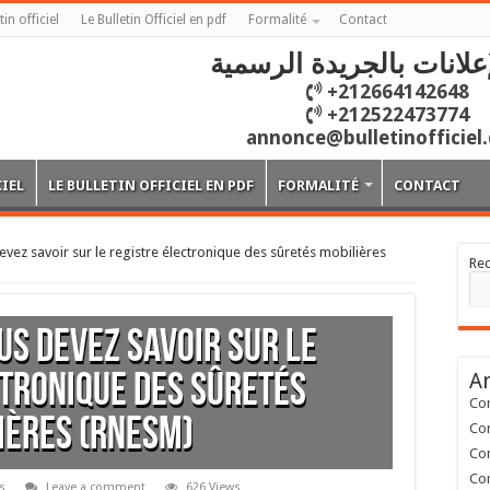
tin officiel
Le Bulletin Officiel en pdf
Formalité
Contact
علانات بالجريدة الرسمية
+212664142648
+212522473774
annonce@bulletinofficiel
CIEL
LE BULLETIN OFFICIEL EN PDF
FORMALITÉ
CONTACT
vez savoir sur le registre électronique des sûretés mobilières
Re
us devez savoir sur le
Ar
tronique des sûretés
Con
ières (RNESM)
Con
Con
Con
es
Leave a comment
626 Views