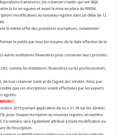
 dispositions transitoires, les créanciers nantis qui ont déjà
selon la loi en vigueur et avant la mise en place du RNSM,
scriptions modificatives au nouveau registre dans un délai de 12
té.
sent le même effet des premières inscriptions, notamment
nformer le public par tous les moyens de la date effective de la
s autres institutions financières pour conserver leurs priorités.
oits, comme les institutions financières ou les professionnels
ant, de tout créancier nanti et de l’agent des sûretés. Ainsi, par
sible que ces inscriptions soient effectuées par les experts
es agréés.
RNESM ?
octobre 2019 portant application de loi n 21.18 sur les sûretés
9), pour chaque inscription au nouveau registre, un numéro
ié. Ce numéro sera également attribué à toute modification ou
ure de l’inscription.
nscription au RNSM n’est toutefois pas garant de l’exactitude