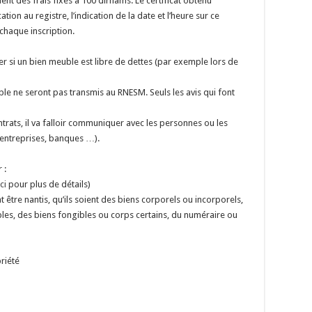
ent des frais fixés à 100 dirhams. Le certificat obtenu
ion au registre, l’indication de la date et l’heure sur ce
chaque inscription.
ier si un bien meuble est libre de dettes (par exemple lors de
mble ne seront pas transmis au RNESM. Seuls les avis qui font
rats, il va falloir communiquer avec les personnes ou les
, entreprises, banques …).
 :
ci
pour plus de détails)
 être nantis, qu’ils soient des biens corporels ou incorporels,
les, des biens fongibles ou corps certains, du numéraire ou
riété