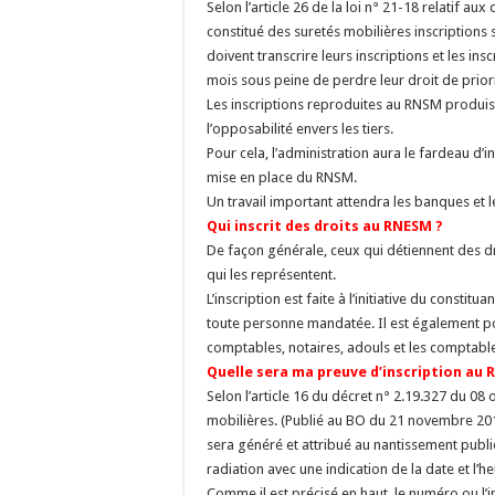
Selon l’article 26 de la loi n° 21-18 relatif aux
constitué des suretés mobilières inscriptions 
doivent transcrire leurs inscriptions et les in
mois sous peine de perdre leur droit de priori
Les inscriptions reproduites au RNSM produi
l’opposabilité envers les tiers.
Pour cela, l’administration aura le fardeau d’i
mise en place du RNSM.
Un travail important attendra les banques et le
Qui inscrit des droits au RNESM ?
De façon générale, ceux qui détiennent des dr
qui les représentent.
L’inscription est faite à l’initiative du constitu
toute personne mandatée. Il est également pos
comptables, notaires, adouls et les comptabl
Quelle sera ma preuve d’inscription au 
Selon l’article 16 du décret n° 2.19.327 du 08 
mobilières. (Publié au BO du 21 novembre 201
sera généré et attribué au nantissement publ
radiation avec une indication de la date et l’he
Comme il est précisé en haut, le numéro ou l’i