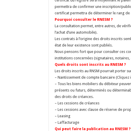
certificat du registre sera moyennant le paiem
permettra de confirmer une inscription/publicat
certificat permettra de déterminer le rang de 
Pourquoi consulter le RNESM ?
La consultation permet, entre autres, de vérif
l’achat d’une automobile).
Les contrats à l’origine des droits inscrits se
état de leur existence sont publiés.
Nous pensons fort que pour consulter ces cont
institutions concernées (signataires, notaires
Quels droits sont inscrits au RNESM ?
Les droits inscrits au RNSM pourrait porter sur
– Nantissement de compte bancaire (
Cliquez i
– Tous les biens mobiliers du débiteur peuvent
présents ou futurs, déterminés ou déterminab
des droits de créances.
– Les cessions de créances
– Les cessions avec clause de réserve de prop
– Leasing
– Laffacturage
Qui peut faire la publication au RNESM ?