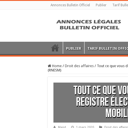
Annonces Bulletin Officiel
Publier
Tarif Bulle
PUBLIER
TARIF BULLETIN OFFI
Home
/
Droit des affaires
/
Tout ce que vous de
(RNESM)
Tout ce que vo
registre élec
mobil
Majid
1 mars 2020
Droit des affair