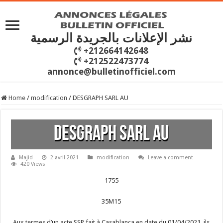
نشر الإعلانات بالجريدة الرسمية
+212664142648
+212522473774
annonce@bulletinofficiel.com
Home
/
modification
/
DESGRAPH SARL AU
DESGRAPH SARL AU
Majid
2 avril 2021
modification
Leave a comment
420 Views
1755
35M15
Aux termes d’un acte SSP fait à Casablanca en date du 01/04/2021, ils