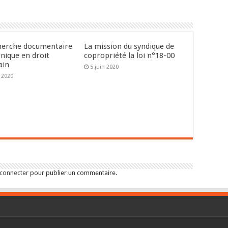
herche documentaire
La mission du syndique de
onique en droit
copropriété la loi n°18-00
ain
5 juin 2020
n 2020
 connecter
pour publier un commentaire.