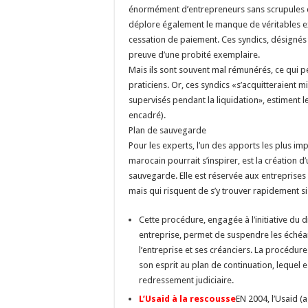
énormément d’entrepreneurs sans scrupules qu
déplore également le manque de véritables exp
cessation de paiement. Ces syndics, désignés 
preuve d’une probité exemplaire.
Mais ils sont souvent mal rémunérés, ce qui p
praticiens. Or, ces syndics «s’acquitteraient 
supervisés pendant la liquidation», estiment le
encadré).
Plan de sauvegarde
Pour les experts, l’un des apports les plus impo
marocain pourrait s’inspirer, est la création 
sauvegarde. Elle est réservée aux entreprises
mais qui risquent de s’y trouver rapidement si 
Cette procédure, engagée à l’initiative du d
entreprise, permet de suspendre les échéa
l’entreprise et ses créanciers. La procédur
son esprit au plan de continuation, lequel 
redressement judiciaire.
L’Usaid à la rescousse
EN 2004, l’Usaid (