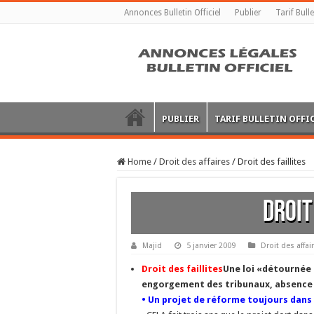
Annonces Bulletin Officiel
Publier
Tarif Bulle
PUBLIER
TARIF BULLETIN OFFI
Home
/
Droit des affaires
/
Droit des faillites
Droit
Majid
5 janvier 2009
Droit des affai
Droit des faillites
Une loi «détournée 
engorgement des tribunaux, absence d
• Un projet de réforme toujours dans 