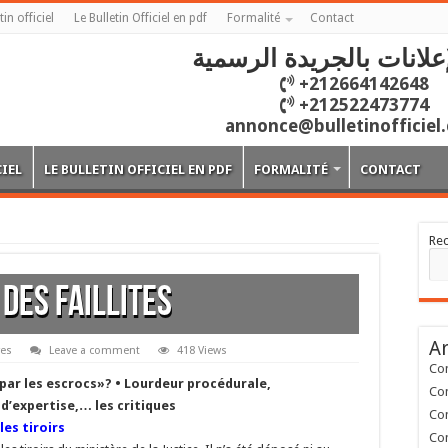
tin officiel
Le Bulletin Officiel en pdf
Formalité
Contact
علانات بالجريدة الرسمية
+212664142648
+212522473774
annonce@bulletinofficiel
CIEL
LE BULLETIN OFFICIEL EN PDF
FORMALITÉ
CONTACT
Re
 des faillites
Ar
res
Leave a comment
418 Views
Con
par les escrocs»? • Lourdeur procédurale,
Con
’expertise,… les critiques
Con
les tiroirs
Con