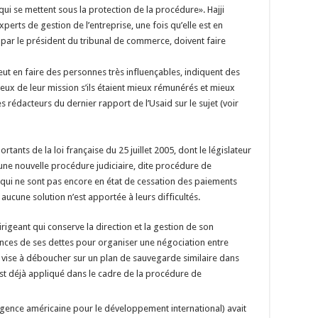
i se mettent sous la protection de la procédure». Hajji
erts de gestion de l’entreprise, une fois qu’elle est en
par le président du tribunal de commerce, doivent faire
eut en faire des personnes très influençables, indiquent des
mieux de leur mission s’ils étaient mieux rémunérés et mieux
s rédacteurs du dernier rapport de l’Usaid sur le sujet (voir
rtants de la loi française du 25 juillet 2005, dont le législateur
d’une nouvelle procédure judiciaire, dite procédure de
 qui ne sont pas encore en état de cessation des paiements
aucune solution n’est apportée à leurs difficultés.
irigeant qui conserve la direction et la gestion de son
nces de ses dettes pour organiser une négociation entre
e vise à déboucher sur un plan de sauvegarde similaire dans
est déjà appliqué dans le cadre de la procédure de
agence américaine pour le développement international) avait