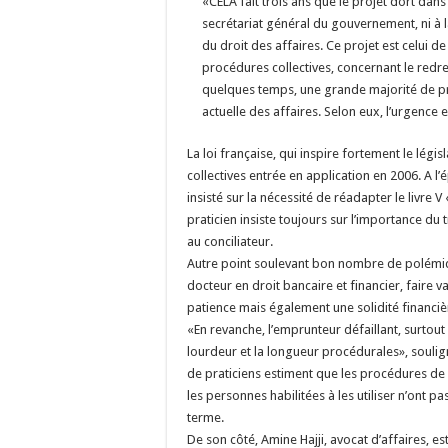
«CELA fait trois ans que le projet dort dans l
secrétariat général du gouvernement, ni à 
du droit des affaires. Ce projet est celui 
procédures collectives, concernant le redre
quelques temps, une grande majorité de pr
actuelle des affaires. Selon eux, l’urgence es
La loi française, qui inspire fortement le légi
collectives entrée en application en 2006. A l’
insisté sur la nécessité de réadapter le livre
praticien insiste toujours sur l’importance du
au conciliateur.
Autre point soulevant bon nombre de polémiqu
docteur en droit bancaire et financier, faire v
patience mais également une solidité financiè
«En revanche, l’emprunteur défaillant, surtou
lourdeur et la longueur procédurales», soul
de praticiens estiment que les procédures de
les personnes habilitées à les utiliser n’ont
terme.
De son côté, Amine Hajji, avocat d’affaires, es