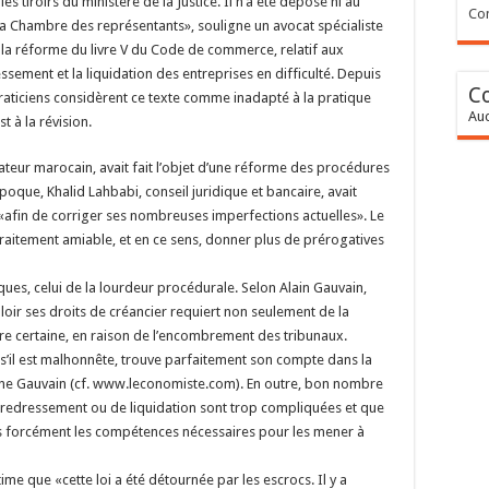
es tiroirs du ministère de la Justice. Il n’a été déposé ni au
Con
la Chambre des représentants», souligne un avocat spécialiste
de la réforme du livre V du Code de commerce, relatif aux
ssement et la liquidation des entreprises en difficulté. Depuis
C
aticiens considèrent ce texte comme inadapté à la pratique
Auc
t à la révision.
slateur marocain, avait fait l’objet d’une réforme des procédures
époque, Khalid Lahbabi, conseil juridique et bancaire, avait
 V «afin de corriger ses nombreuses imperfections actuelles». Le
 traitement amiable, et en ce sens, donner plus de prérogatives
es, celui de la lourdeur procédurale. Selon Alain Gauvain,
aloir ses droits de créancier requiert non seulement de la
re certaine, en raison de l’encombrement des tribunaux.
t s’il est malhonnête, trouve parfaitement son compte dans la
igne Gauvain (cf. www.leconomiste.com). En outre, bon nombre
 redressement ou de liquidation sont trop compliquées et que
 pas forcément les compétences nécessaires pour les mener à
time que «cette loi a été détournée par les escrocs. Il y a