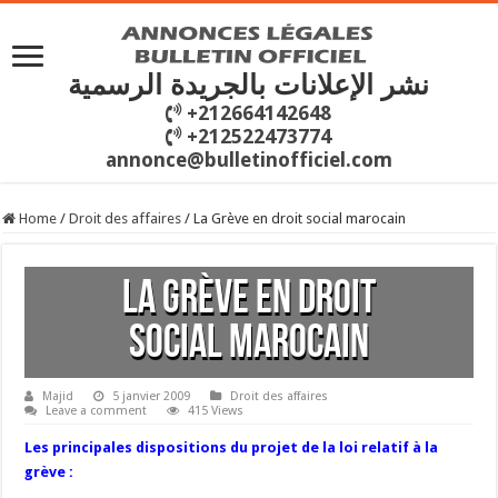
نشر الإعلانات بالجريدة الرسمية
+212664142648
+212522473774
annonce@bulletinofficiel.com
Home
/
Droit des affaires
/
La Grève en droit social marocain
La Grève en droit
social marocain
Majid
5 janvier 2009
Droit des affaires
Leave a comment
415 Views
Les principales dispositions du projet de la loi relatif à la
grève :