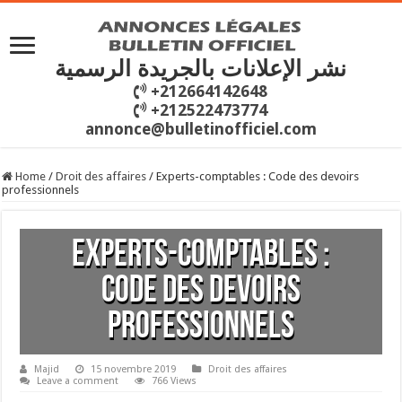
نشر الإعلانات بالجريدة الرسمية
+212664142648
+212522473774
annonce@bulletinofficiel.com
Home
/
Droit des affaires
/
Experts-comptables : Code des devoirs
professionnels
Experts-comptables :
Code des devoirs
professionnels
Majid
15 novembre 2019
Droit des affaires
Leave a comment
766 Views