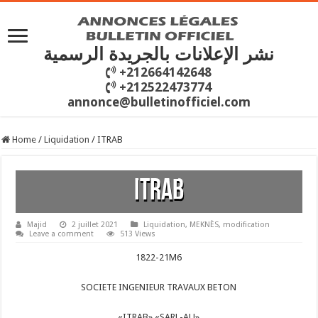
نشر الإعلانات بالجريدة الرسمية
+212664142648
+212522473774
annonce@bulletinofficiel.com
Home
/
Liquidation
/
ITRAB
ITRAB
Majid
2 juillet 2021
Liquidation
,
MEKNÈS
,
modification
Leave a comment
513 Views
1822-21M6
SOCIETE INGENIEUR TRAVAUX BETON
«ITRAB» «SARL-AU»