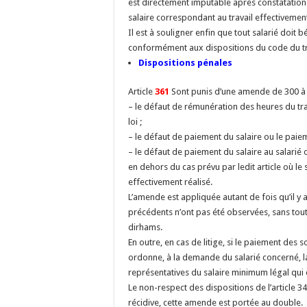
est directement imputable après constatation p
salaire correspondant au travail effectivement
Il est à souligner enfin que tout salarié doit 
conformément aux dispositions du code du tr
Dispositions pénales
Article
361
Sont punis d’une amende de 300 à 
– le défaut de rémunération des heures du tr
loi ;
– le défaut de paiement du salaire ou le paiem
– le défaut de paiement du salaire au salarié 
en dehors du cas prévu par ledit article où le 
effectivement réalisé.
L’amende est appliquée autant de fois qu’il y a
précédents n’ont pas été observées, sans tou
dirhams.
En outre, en cas de litige, si le paiement des 
ordonne, à la demande du salarié concerné, l
représentatives du salaire minimum légal qui o
Le non-respect des dispositions de l’article 
récidive, cette amende est portée au double.