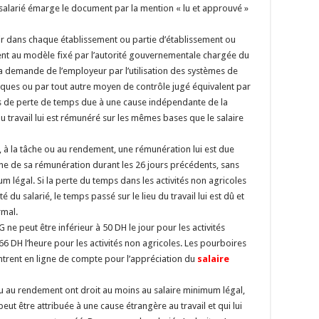
 salarié émarge le document par la mention « lu et approuvé »
oir dans chaque établissement ou partie d’établissement ou
ment au modèle fixé par l’autorité gouvernementale chargée du
 la demande de l’employeur par l’utilisation des systèmes de
ues ou par tout autre moyen de contrôle jugé équivalent par
 cas de perte de temps due à une cause indépendante de la
du travail lui est rémunéré sur les mêmes bases que le salaire
ce, à la tâche ou au rendement, une rémunération lui est due
e de sa rémunération durant les 26 jours précédents, sans
um légal. Si la perte du temps dans les activités non agricoles
du salarié, le temps passé sur le lieu du travail lui est dû et
rmal.
ne peut être inférieur à 50 DH le jour pour les activités
,66 DH l’heure pour les activités non agricoles. Les pourboires
entrent en ligne de compte pour l’appréciation du
salaire
 ou au rendement ont droit au moins au salaire minimum légal,
eut être attribuée à une cause étrangère au travail et qui lui