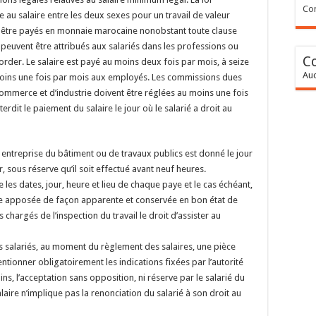
Con
e au salaire entre les deux sexes pour un travail de valeur
ent être payés en monnaie marocaine nonobstant toute clause
peuvent être attribués aux salariés dans les professions ou
C
corder. Le salaire est payé au moins deux fois par mois, à seize
Auc
u moins une fois par mois aux employés. Les commissions dues
ommerce et d’industrie doivent être réglées au moins une fois
terdit le paiement du salaire le jour où le salarié a droit au
e entreprise du bâtiment ou de travaux publics est donné le jour
r, sous réserve qu’il soit effectué avant neuf heures.
 les dates, jour, heure et lieu de chaque paye et le cas échéant,
re apposée de façon apparente et conservée en bon état de
s chargés de l’inspection du travail le droit d’assister au
es salariés, au moment du règlement des salaires, une pièce
mentionner obligatoirement les indications fixées par l’autorité
, l’acceptation sans opposition, ni réserve par le salarié du
laire n’implique pas la renonciation du salarié à son droit au