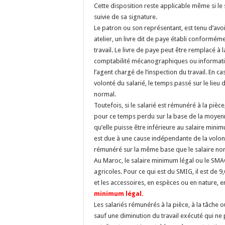
Cette disposition reste applicable même si le
suivie de sa signature.
Le patron ou son représentant, est tenu d’av
atelier, un livre dit de paye établi conformé
travail. Le livre de paye peut être remplacé à
comptabilité mécanographiques ou informatiq
l’agent chargé de l’inspection du travail. En
volonté du salarié, le temps passé sur le lieu 
normal.
Toutefois, si le salarié est rémunéré à la piè
pour ce temps perdu sur la base de la moyenn
qu’elle puisse être inférieure au salaire minim
est due à une cause indépendante de la volonté 
rémunéré sur la même base que le salaire no
Au Maroc, le salaire minimum légal ou le SMAG 
agricoles. Pour ce qui est du SMIG, il est de 9
et les accessoires, en espèces ou en nature, 
minimum légal
.
Les salariés rémunérés à la pièce, à la tâche
sauf une diminution du travail exécuté qui ne p