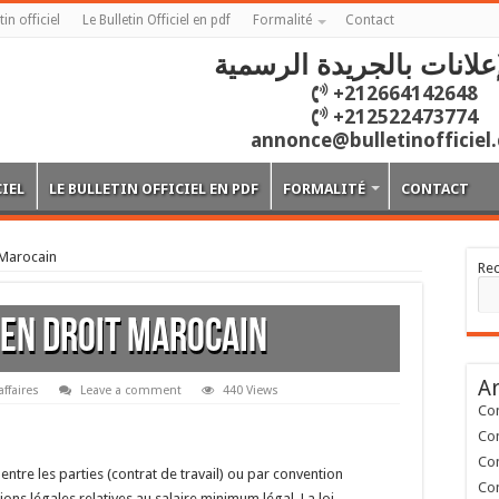
tin officiel
Le Bulletin Officiel en pdf
Formalité
Contact
علانات بالجريدة الرسمية
+212664142648
+212522473774
annonce@bulletinofficiel
CIEL
LE BULLETIN OFFICIEL EN PDF
FORMALITÉ
CONTACT
 Marocain
Re
 en Droit Marocain
Ar
affaires
Leave a comment
440 Views
Con
Con
Con
 entre les parties (contrat de travail) ou par convention
Con
tions légales relatives au salaire minimum légal. La loi