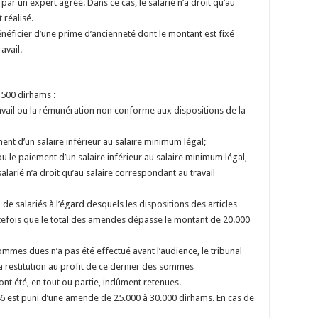
ar un expert agréé. Dans ce cas, le salarié n’a droit qu’au
 réalisé.
bénéficier d’une prime d’ancienneté dont le montant est fixé
avail.
500 dirhams :
avail ou la rémunération non conforme aux dispositions de la
ent d’un salaire inférieur au salaire minimum légal;
ou le paiement d’un salaire inférieur au salaire minimum légal,
salarié n’a droit qu’au salaire correspondant au travail
 de salariés à l’égard desquels les dispositions des articles
tefois que le total des amendes dépasse le montant de 20.000
sommes dues n’a pas été effectué avant l’audience, le tribunal
a restitution au profit de ce dernier des sommes
nt été, en tout ou partie, indûment retenues.
346 est puni d’une amende de 25.000 à 30.000 dirhams. En cas de