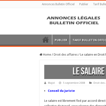
Annonces Bulletin Officiel
Publier
Tarif Bulle
PUBLIER
TARIF BULLETIN OFFI
Home
/
Droit des affaires
/
Le salaire en Droit
Le salaire
Majid
5 septembre 2008
Droit des 
Conseil du juriste
Le salaire est librement fixé par accord direct
collective de travail, sous réserve des disposi