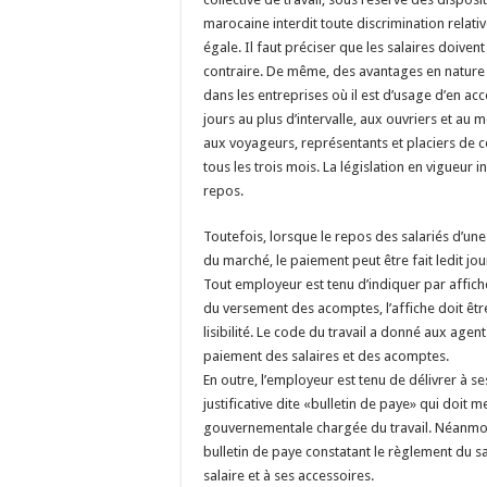
marocaine interdit toute discrimination relativ
égale. Il faut préciser que les salaires doiv
contraire. De même, des avantages en nature 
dans les entreprises où il est d’usage d’en ac
jours au plus d’intervalle, aux ouvriers et a
aux voyageurs, représentants et placiers de c
tous les trois mois. La législation en vigueur in
repos.
Toutefois, lorsque le repos des salariés d’un
du marché, le paiement peut être fait ledit jou
Tout employeur est tenu d’indiquer par affiche
du versement des acomptes, l’affiche doit êt
lisibilité. Le code du travail a donné aux agent
paiement des salaires et des acomptes.
En outre, l’employeur est tenu de délivrer à s
justificative dite «bulletin de paye» qui doit 
gouvernementale chargée du travail. Néanmoins
bulletin de paye constatant le règlement du sa
salaire et à ses accessoires.