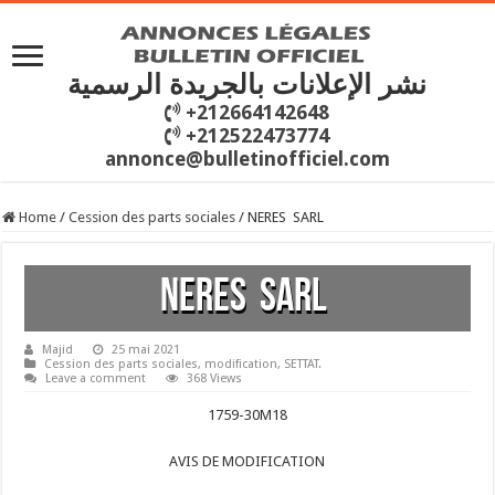
نشر الإعلانات بالجريدة الرسمية
+212664142648
+212522473774
annonce@bulletinofficiel.com
Home
/
Cession des parts sociales
/
NERES SARL
NERES SARL
Majid
25 mai 2021
Cession des parts sociales
,
modification
,
SETTAT.
Leave a comment
368 Views
1759-30M18
AVIS DE MODIFICATION