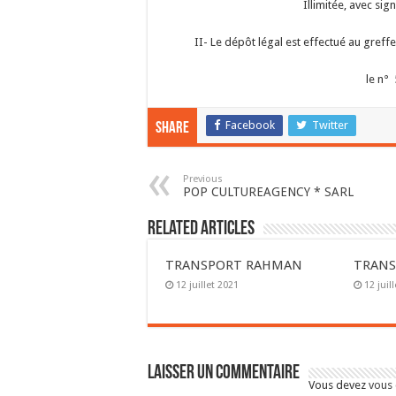
Illimitée, avec si
II- Le dépôt légal est effectué au greff
le n° 
Facebook
Twitter
Share
Previous
POP CULTUREAGENCY * SARL
Related Articles
TRANSPORT RAHMAN
TRANS
12 juillet 2021
12 juil
Laisser un commentaire
Vous devez
vous