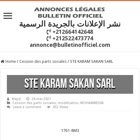
نشر الإعلانات بالجريدة الرسمية
+212664142648
+212522473774
annonce@bulletinofficiel.com
Home
/
Cession des parts sociales
/
STE KARAM SAKAN SARL
STE KARAM SAKAN SARL
Majid
24 mai 2021
Cession des parts sociales
,
modification
,
MOHAMMEDIA
Leave a comment
432 Views
1761-8M3