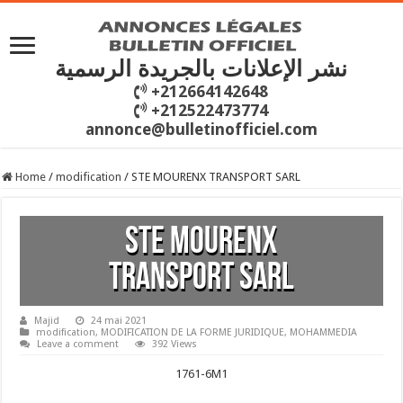
نشر الإعلانات بالجريدة الرسمية
+212664142648
+212522473774
annonce@bulletinofficiel.com
Home
/
modification
/
STE MOURENX TRANSPORT SARL
STE MOURENX
TRANSPORT SARL
Majid
24 mai 2021
modification
,
MODIFICATION DE LA FORME JURIDIQUE
,
MOHAMMEDIA
Leave a comment
392 Views
1761-6M1