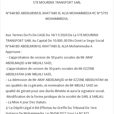
STE MOURENX TRANSPORT SARL
N°640 BD ABDELKRIM EL KHATTABI EL ALIA MOHAMMEDIA
RC N°5755
MOHAMMEDIA.
Aux Termes Du Pv De L’AGE Du 16/11/2020 De La STE MOURENX
TRANSPORT SARL Au Capital De 10.000 ,00 Dhs Dont Le Siege Social
N°640 BD ABDELKRIM EL KHATTABI EL ALIA Mohammedia A
Approuve :
– L’approbation de cession de 50 parts sociales de Mr ARAF
ABDELMAJID à Mr MELHLI SAID,
-L’approbation de cession de 50 parts sociales de Mr EZZINE
ABDELFATAH à Mr MELHLI SAID,
– La démission de Mr ARAF ABDELMAJID et Mr EZZINE ABDELFATAH de
ses qualités de cogérants, et nomination de Mr MELHLI SAID en
qualité de gérant pour une durée illimitée et aura la signature social.
-Modification de la forme juridique de la société de SARL à SARLAU.
– La Mise A Jour Des Statuts.
2/ Le Dépôt Légal A Eté Effectue Au Greffe Du Tribunal De 1ere
Instance De Mohammedia Le 06/04/2021 Sous Le N° 872.