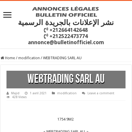
نشر الإعلانات بالجريدة الرسمية
+212664142648
+212522473774
annonce@bulletinofficiel.com
Home
/
modification
/
WEBTRADING SARL AU
WEBTRADING SARL AU
Majid
1 avril 2021
modification
Leave a comment
428 Views
1754 9M2
« WEBTRADING SARL AU »