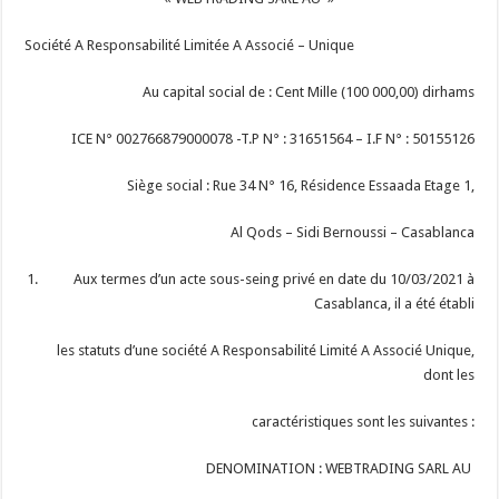
Société A Responsabilité Limitée A Associé – Unique
Au capital social de : Cent Mille (100 000,00) dirhams
ICE N° 002766879000078 -T.P N° : 31651564 – I.F N° : 50155126
Siège social : Rue 34 N° 16, Résidence Essaada Etage 1,
Al Qods – Sidi Bernoussi – Casablanca
Aux termes d’un acte sous-seing privé en date du 10/03/2021 à
Casablanca, il a été établi
les statuts d’une société A Responsabilité Limité A Associé Unique,
dont les
caractéristiques sont les suivantes :
DENOMINATION : WEBTRADING SARL AU