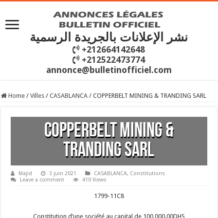
نشر الإعلانات بالجريدة الرسمية
+212664142648
+212522473774
annonce@bulletinofficiel.com
Home
/
Villes
/
CASABLANCA
/
COPPERBELT MINING & TRANDING SARL
COPPERBELT MINING &
TRANDING SARL
Majid
3 juin 2021
CASABLANCA
,
Constitutions
Leave a comment
410 Views
1799-11C8
Constitution d’une société au capital de 100 000.00DHS