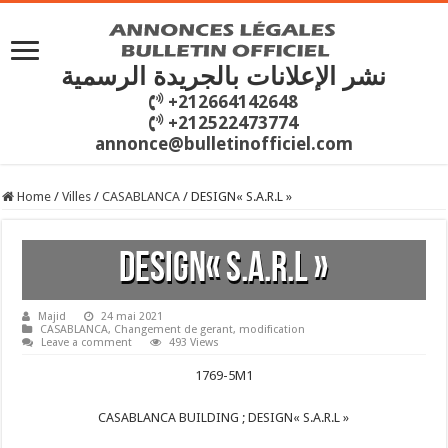
نشر الإعلانات بالجريدة الرسمية
+212664142648
+212522473774
annonce@bulletinofficiel.com
Home
/
Villes
/
CASABLANCA
/
DESIGN« S.A.R.L »
DESIGN« S.A.R.L »
Majid
24 mai 2021
CASABLANCA
,
Changement de gerant
,
modification
Leave a comment
493 Views
1769-5M1
CASABLANCA BUILDING ; DESIGN« S.A.R.L »