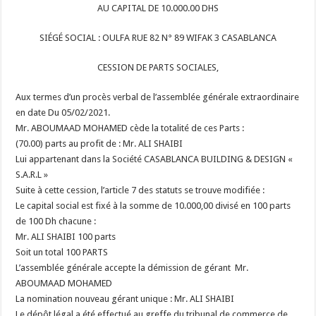
AU CAPITAL DE 10.000.00 DHS
SIÉGÉ SOCIAL : OULFA RUE 82 N° 89 WIFAK 3 CASABLANCA
CESSION DE PARTS SOCIALES,
Aux termes d’un procès verbal de l’assemblée générale extraordinaire
en date
Du 05/02/2021.
Mr. ABOUMAAD MOHAMED cède la totalité de ces Parts :
(70.00) parts au profit de : Mr. ALI SHAIBI
Lui appartenant dans la Société CASABLANCA BUILDING & DESIGN «
S.A.R.L »
Suite à cette cession, l’article 7 des statuts se trouve modifiée :
Le capital social est fixé à la somme de 10.000,00 divisé en 100 parts
de 100
Dh chacune :
Mr. ALI SHAIBI 100 parts
Soit un total 100 PARTS
L’assemblée générale accepte la démission de gérant Mr.
ABOUMAAD MOHAMED
La nomination nouveau gérant unique : Mr. ALI SHAIBI
Le dépôt légal a été effectué au greffe du tribunal de commerce de