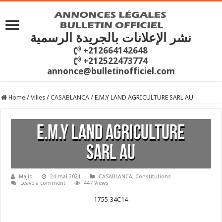
نشر الإعلانات بالجريدة الرسمية
+212664142648
+212522473774
annonce@bulletinofficiel.com
Home
/
Villes
/
CASABLANCA
/
E.M.Y LAND AGRICULTURE SARL AU
E.M.Y LAND AGRICULTURE
SARL AU
Majid
24 mai 2021
CASABLANCA
,
Constitutions
Leave a comment
447 Views
1755-
34C14