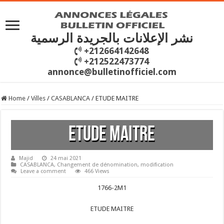
نشر الإعلانات بالجريدة الرسمية
+212664142648
+212522473774
annonce@bulletinofficiel.com
Home
/
Villes
/
CASABLANCA
/
ETUDE MAITRE
ETUDE MAITRE
Majid
24 mai 2021
CASABLANCA
,
Changement de dénomination
,
modification
Leave a comment
466 Views
1766-2M1
ETUDE MAITRE