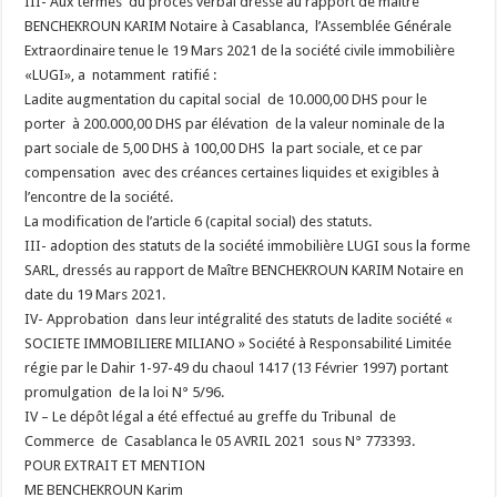
III- Aux termes du procès verbal dressé au rapport de maître
BENCHEKROUN KARIM Notaire à Casablanca, l’Assemblée Générale
Extraordinaire tenue le 19 Mars 2021 de la société civile immobilière
«LUGI», a notamment ratifié :
Ladite augmentation du capital social de 10.000,00 DHS pour le
porter à 200.000,00 DHS par élévation de la valeur nominale de la
part sociale de 5,00 DHS à 100,00 DHS la part sociale, et ce par
compensation avec des créances certaines liquides et exigibles à
l’encontre de la société.
La modification de l’article 6 (capital social) des statuts.
III- adoption des statuts de la société immobilière LUGI sous la forme
SARL, dressés au rapport de Maître BENCHEKROUN KARIM Notaire en
date du 19 Mars 2021.
IV- Approbation dans leur intégralité des statuts de ladite société «
SOCIETE IMMOBILIERE MILIANO » Société à Responsabilité Limitée
régie par le Dahir 1-97-49 du chaoul 1417 (13 Février 1997) portant
promulgation de la loi N° 5/96.
IV – Le dépôt légal a été effectué au greffe du Tribunal de
Commerce de Casablanca le 05 AVRIL 2021 sous N° 773393.
POUR EXTRAIT ET MENTION
ME BENCHEKROUN Karim