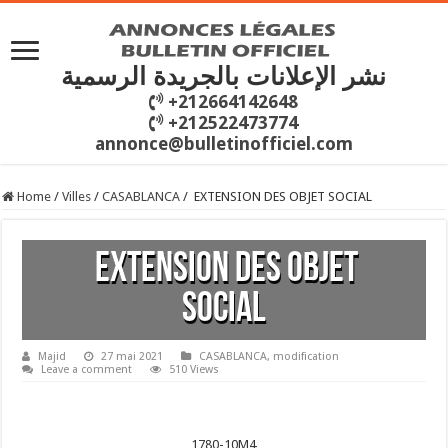
نشر الإعلانات بالجريدة الرسمية
+212664142648
+212522473774
annonce@bulletinofficiel.com
Home
/
Villes
/
CASABLANCA
/
EXTENSION DES OBJET SOCIAL
EXTENSION DES OBJET
SOCIAL
Majid
27 mai 2021
CASABLANCA
,
modification
Leave a comment
510 Views
1780-10M4